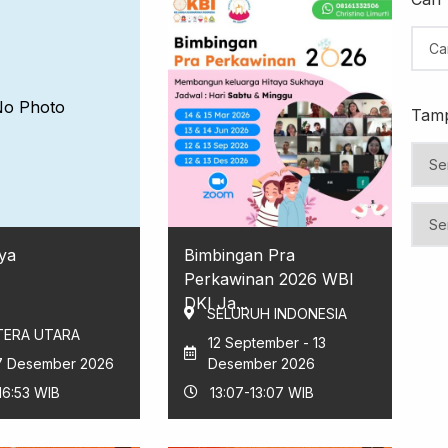
No Photo
Tamp
ya
Bimbingan Pra
Perkawinan 2026 WBI
DKI Ja...
SELURUH INDONESIA
ERA UTARA
12 September - 13
27 Desember 2026
Desember 2026
16:53 WIB
13:07-13:07 WIB