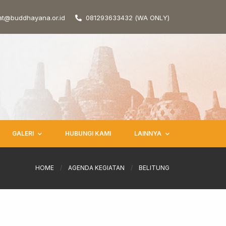
at@buddhayana.or.id
081293633432 (WA ONLY)
GALERI
HUBUNGI KAMI
LAINNYA
HOME
/
AGENDA KEGIATAN
/
BELITUNG