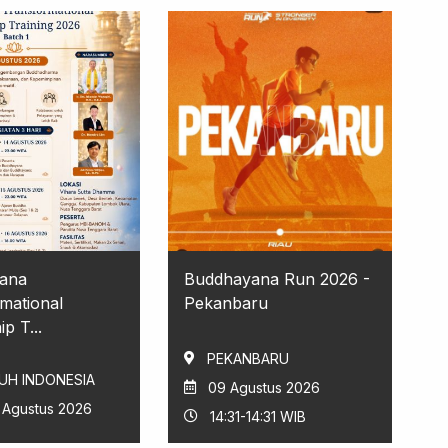
ana
Buddhayana Run 2026 -
mational
Pekanbaru
p T...
PEKANBARU
UH INDONESIA
09 Agustus 2026
6 Agustus 2026
14:31-14:31 WIB