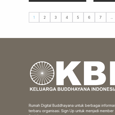
1
2
3
4
5
6
7
...
Rumah Digital Buddhayana untuk berbagai informas
terbaru organisasi. Sign Up untuk menjadi member