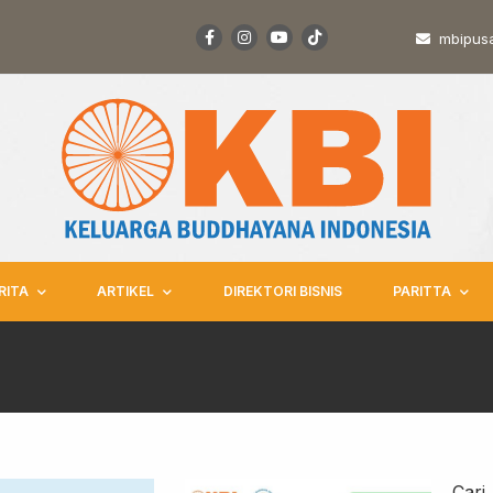
mbipus
RITA
ARTIKEL
DIREKTORI BISNIS
PARITTA
Cari