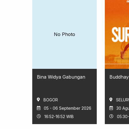
No Photo
Bina Widya Gabungan
Buddhay
BOGOR
SELUR
05 - 06 September 2026
30 Ag
16:52-16:52 WIB
05:30