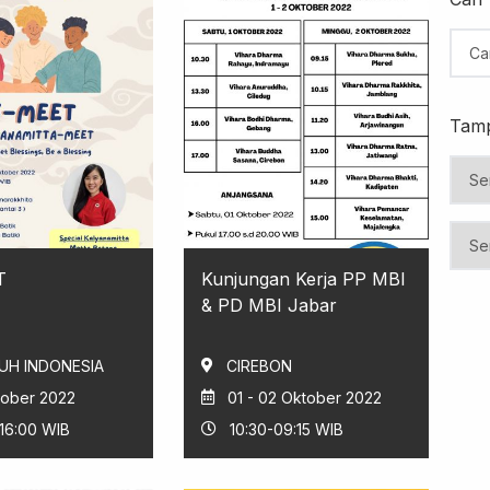
Tamp
T
Kunjungan Kerja PP MBI
& PD MBI Jabar
UH INDONESIA
CIREBON
tober 2022
01 - 02 Oktober 2022
-16:00 WIB
10:30-09:15 WIB