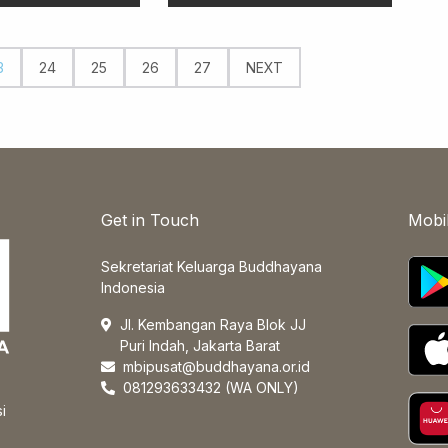
3
24
25
26
27
NEXT
Get in Touch
Mobi
Sekretariat Keluarga Buddhayana
Indonesia
Jl. Kembangan Raya Blok JJ
Puri Indah, Jakarta Barat
mbipusat@buddhayana.or.id
081293633432 (WA ONLY)
i