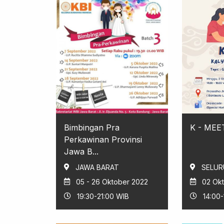
Bimbingan Pra
K - MEE
Perkawinan Provinsi
Jawa B...
JAWA BARAT
SELUR
05 - 26 Oktober 2022
02 Ok
19:30-21:00 WIB
14:00