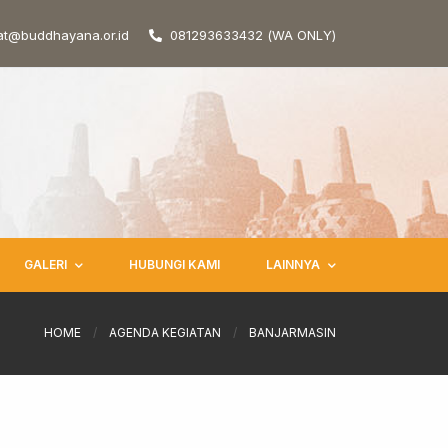
at@buddhayana.or.id
081293633432 (WA ONLY)
GALERI
HUBUNGI KAMI
LAINNYA
HOME
/
AGENDA KEGIATAN
/
BANJARMASIN