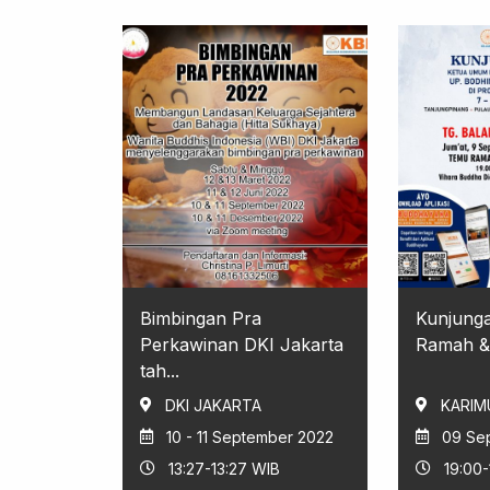
Bimbingan Pra
Kunjunga
Perkawinan DKI Jakarta
Ramah & 
tah...
DKI JAKARTA
KARIM
10 - 11 September 2022
09 Se
13:27-13:27 WIB
19:00