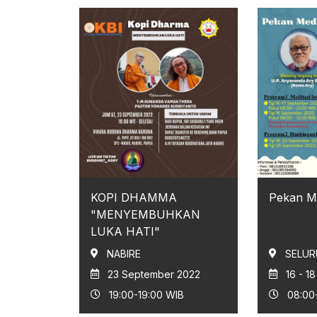
KOPI DHAMMA
Pekan Me
"MENYEMBUHKAN
LUKA HATI"
NABIRE
SELUR
23 September 2022
16 - 1
19:00-19:00 WIB
08:00