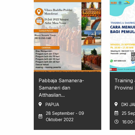
Pabbaja Samanera-
Training
Samaneri dan
Provinsi
Atthasilan...
PAPUA
DKI J
28 September - 09
25 Se
Oktober 2022
16:00-