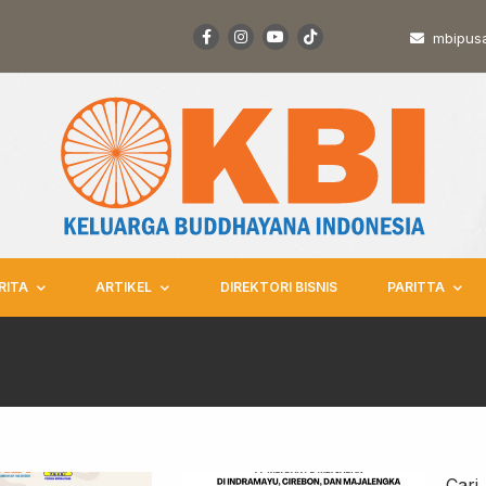
mbipus
RITA
ARTIKEL
DIREKTORI BISNIS
PARITTA
Cari