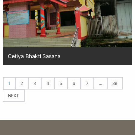
Cetiya Bhakti Sasana
1
2
3
4
5
6
7
...
38
NEXT