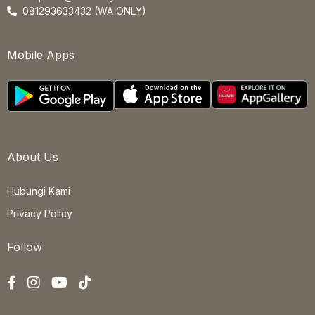
081293633432 (WA ONLY)
Mobile Apps
About Us
Hubungi Kami
Privacy Policy
Follow