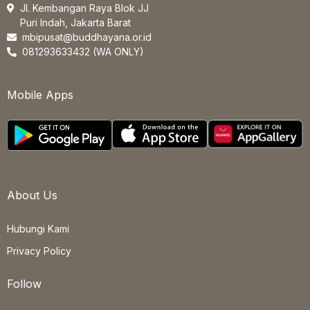
Jl. Kembangan Raya Blok JJ
Puri Indah, Jakarta Barat
mbipusat@buddhayana.or.id
081293633432 (WA ONLY)
Mobile Apps
About Us
Hubungi Kami
Privacy Policy
Follow