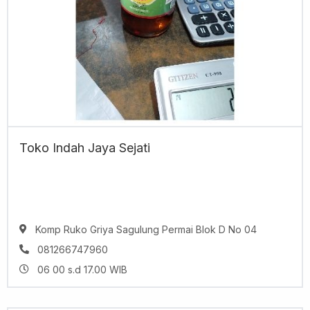
Toko Indah Jaya Sejati
Komp Ruko Griya Sagulung Permai Blok D No 04
081266747960
06 00 s.d 17.00 WIB