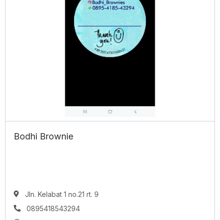
Bodhi Brownie
Jln. Kelabat 1 no.21 rt. 9
0895418543294