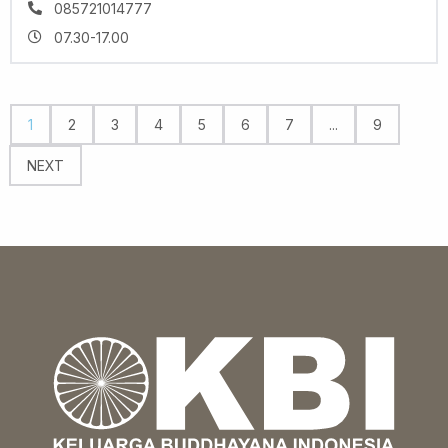
085721014777
07.30-17.00
1
2
3
4
5
6
7
...
9
NEXT