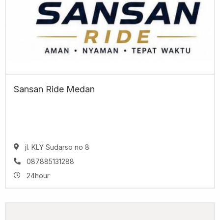
Sansan Ride Medan
jl. KLY Sudarso no 8
087885131288
24hour