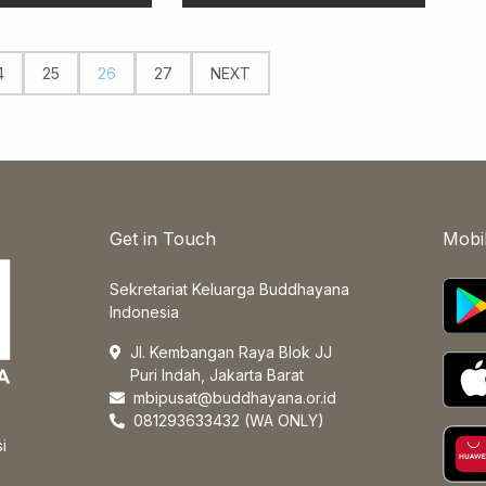
4
25
26
27
NEXT
Get in Touch
Mobi
Sekretariat Keluarga Buddhayana
Indonesia
Jl. Kembangan Raya Blok JJ
Puri Indah, Jakarta Barat
mbipusat@buddhayana.or.id
081293633432 (WA ONLY)
i