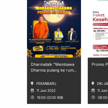
Dharmatalk "Membawa
Promo P
Dharma pulang ke rum...
PEKANBARU
DKI J
11 Juni 2022
11 Jun
19:00-22:00 WIB
08:00