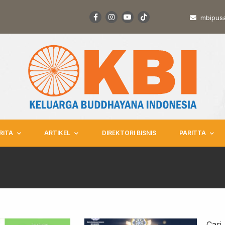
mbipus
RITA
ARTIKEL
DIREKTORI BISNIS
PARITTA
Cari