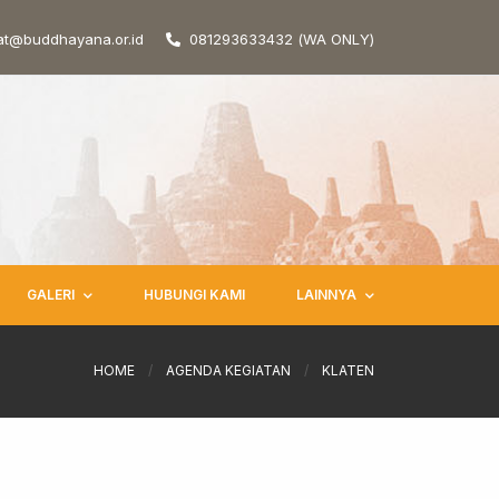
at@buddhayana.or.id
081293633432 (WA ONLY)
GALERI
HUBUNGI KAMI
LAINNYA
HOME
/
AGENDA KEGIATAN
/
KLATEN