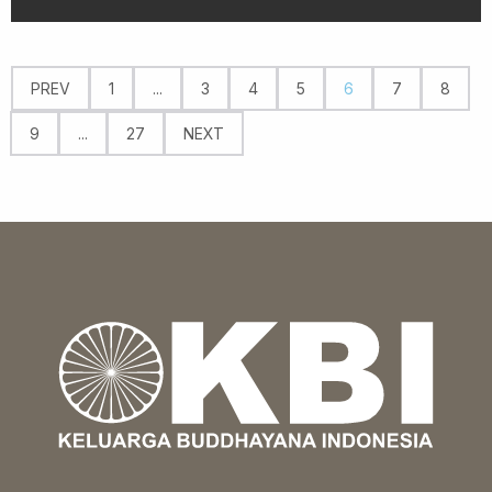
PREV
1
...
3
4
5
6
7
8
9
...
27
NEXT