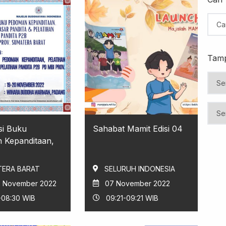
Tamp
asi Buku
Sahabat Mamit Edisi 04
 Kepanditaan,
ERA BARAT
SELURUH INDONESIA
12 November 2022
07 November 2022
-08:30 WIB
09:21-09:21 WIB