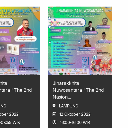
hita
Jinarakkhita
tara "The 2nd
Nuwosantara "The 2nd
Nasion...
UNG
LAMPUNG
ober 2022
12 Oktober 2022
-08:55 WIB
16:00-16:00 WIB