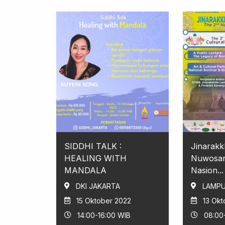
SIDDHI TALK :
Jinarakk
HEALING WITH
Nuwosan
MANDALA
Nasion...
DKI JAKARTA
LAMP
15 Oktober 2022
13 Okt
14:00-16:00 WIB
08:00