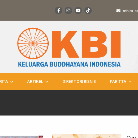
mbipus
RITA
ARTIKEL
DIREKTORI BISNIS
PARITTA
Cari