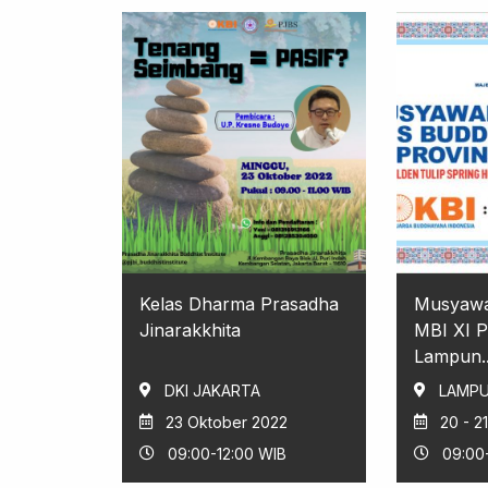
Kelas Dharma Prasadha
Musyawa
Jinarakkhita
MBI XI P
Lampun..
DKI JAKARTA
LAMP
23 Oktober 2022
20 - 2
09:00-12:00 WIB
09:00