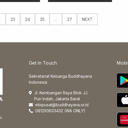
2
23
24
25
...
27
NEXT
Get in Touch
Mobi
Sekretariat Keluarga Buddhayana
Indonesia
Jl. Kembangan Raya Blok JJ
Puri Indah, Jakarta Barat
mbipusat@buddhayana.or.id
081293633432 (WA ONLY)
i