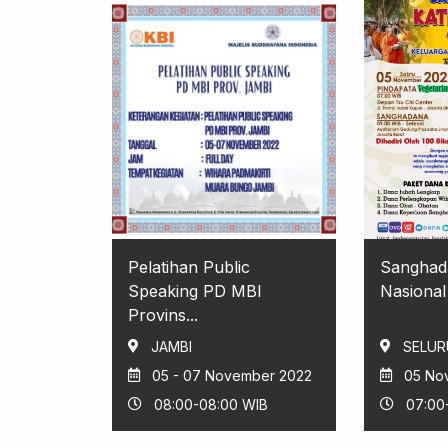
Pelatihan Public
Sanghad
Speaking PD MBI
Nasional 
Provins...
JAMBI
SELUR
05 - 07 November 2022
05 No
08:00-08:00 WIB
07:00