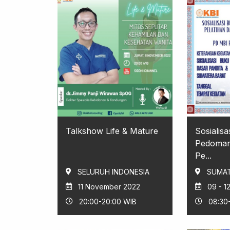
Talkshow Life & Mature
Sosialis
Pedoman
Pe...
SELURUH INDONESIA
SUMAT
11 November 2022
09 - 
20:00-20:00 WIB
08:30