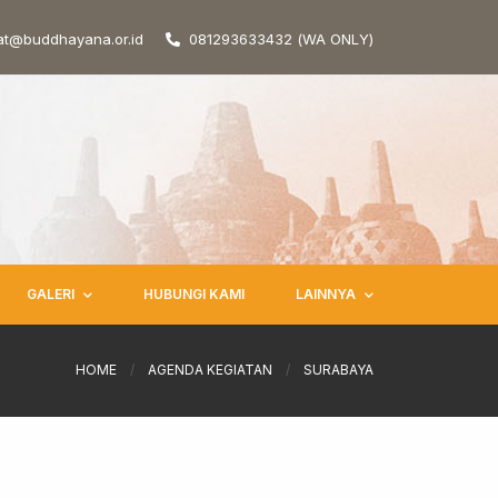
at@buddhayana.or.id
081293633432 (WA ONLY)
GALERI
HUBUNGI KAMI
LAINNYA
HOME
/
AGENDA KEGIATAN
/
SURABAYA