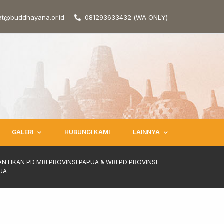
at@buddhayana.or.id
081293633432 (WA ONLY)
GALERI
HUBUNGI KAMI
LAINNYA
ANTIKAN PD MBI PROVINSI PAPUA & WBI PD PROVINSI
UA