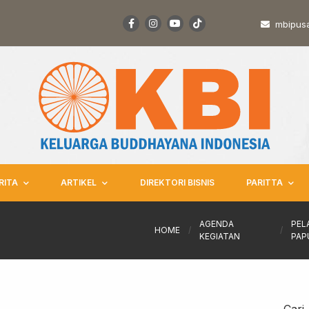
mbipus
RITA
ARTIKEL
DIREKTORI BISNIS
PARITTA
AGENDA
PEL
HOME
/
/
KEGIATAN
PAP
Cari