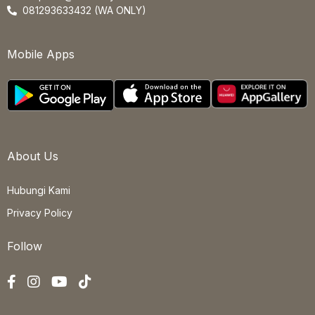
081293633432 (WA ONLY)
Mobile Apps
About Us
Hubungi Kami
Privacy Policy
Follow