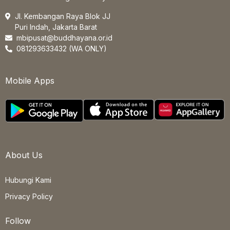
Jl. Kembangan Raya Blok JJ
Puri Indah, Jakarta Barat
mbipusat@buddhayana.or.id
081293633432 (WA ONLY)
Mobile Apps
About Us
Hubungi Kami
Privacy Policy
Follow