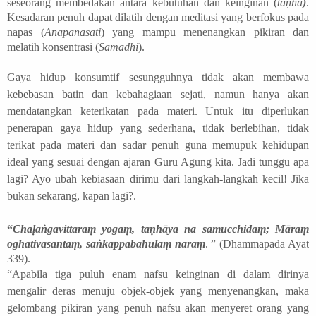
seseorang membedakan antara kebutuhan dan keinginan (
taṇhā
)
.
Kesadaran penuh dapat dilatih dengan meditasi yang berfokus pada
napas (
Anapanasati
) yang mampu menenangkan pikiran dan
melatih konsentrasi (
Samadhi
).
Gaya hidup konsumtif sesungguhnya tidak akan membawa
kebebasan batin dan kebahagiaan sejati, namun hanya akan
mendatangkan keterikatan pada materi. Untuk itu diperlukan
penerapan gaya hidup yang sederhana, tidak berlebihan, tidak
terikat pada materi dan sadar penuh guna memupuk kehidupan
ideal yang sesuai dengan ajaran Guru Agung kita.
Jadi tunggu apa
lagi? Ayo ubah kebiasaan dirimu dari langkah-langkah kecil! Jika
bukan sekarang, kapan lagi?.
“
Chaḷaṅgavittaraṃ yogaṃ, taṇhāya na samucchidaṃ; Māraṃ
oghativasantaṃ, saṅkappabahulaṃ naraṃ
. ” (Dhammapada Ayat
339).
“Apabila tiga puluh enam nafsu keinginan di dalam dirinya
mengalir deras menuju objek-objek yang menyenangkan, maka
gelombang pikiran yang penuh nafsu akan menyeret orang yang