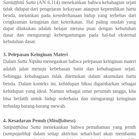
Santuṭṭhitā Sutta
(AN 6.114) menekankan bahwa kebahagian sejati
tidak didapat dari pengejaran kekayaan ataupun kepemilikan harta
benda, melainkan pada kesederhanaan hidup yang terbebas dari
cengkraman keinginan dan keterikatan. Hal paling mudah yang
dapat dilakukan adalah belajar merasa puas dengan kebutuhan
dasar dan mengurangi kebergantungan pada hal-hal eksternal
kebutuhan dasar.
3.
Pelepasan Keinginan Materi
Dalam
Sutta Nipāta
menegaskan bahwa pelepasan keinginan materi
adalah jalan menuju kebebasan batin dan kebahagiaan sejati.
Sehingga kebahagiaan tidak ditemukan dalam akumulasi harta
benda.
Dalam konteks ini, kehidupan biksu digambarkan sebagai
kehidupan yang ideal.
Namun sebagai umat perumah tangga, kita
bisa berlatih untuk hidup sederhana dan mengurangi keinginan
terhadap barang-barang mewah.
4.
Kesadaran Penuh (
Mindfulness
)
Satipaṭṭhāna Sutta
menekankan bahwa pemahaman yang jernih
(
sampajañña
)
dalam setiap aktivitas sehari-hari akan membantu