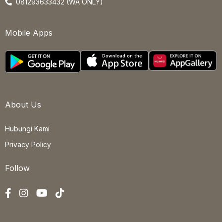
081293633432 (WA ONLY)
Mobile Apps
About Us
Hubungi Kami
Privacy Policy
Follow