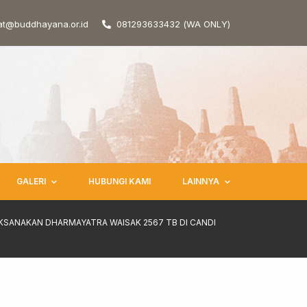
at@buddhayana.or.id
081293633432 (WA ONLY)
GALERI
HUBUNGI KAMI
LAINNYA
AKSANAKAN DHARMAYATRA WAISAK 2567 TB DI CANDI