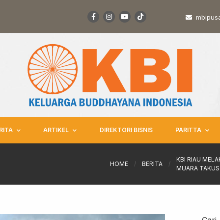
mbipus
RITA
ARTIKEL
DIREKTORI BISNIS
PARITTA
KBI RIAU MEL
HOME
/
BERITA
/
MUARA TAKUS
Cari