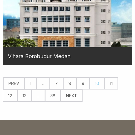
Vihara Borobudur Medan
PREV
1
...
7
8
9
10
11
12
13
...
38
NEXT