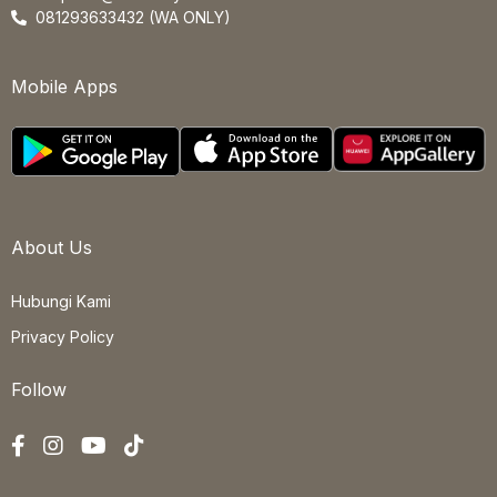
081293633432 (WA ONLY)
Mobile Apps
About Us
Hubungi Kami
Privacy Policy
Follow