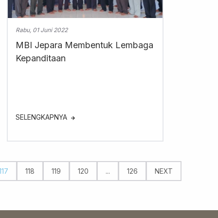
Rabu, 01 Juni 2022
MBI Jepara Membentuk Lembaga
Kepanditaan
SELENGKAPNYA
117
118
119
120
...
126
NEXT