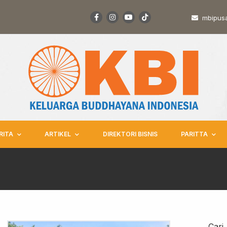
mbipus
RITA
ARTIKEL
DIREKTORI BISNIS
PARITTA
Cari