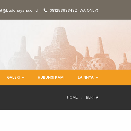
at@buddhayana.or.id
081293633432 (WA ONLY)
GALERI
HUBUNGI KAMI
LAINNYA
HOME
/
BERITA