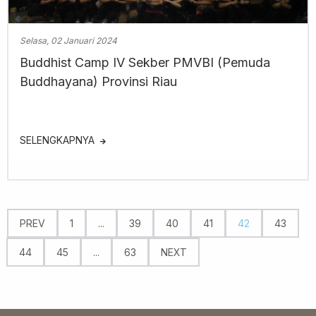
Selasa, 02 Januari 2024
Buddhist Camp IV Sekber PMVBI (Pemuda
Buddhayana) Provinsi Riau
SELENGKAPNYA
PREV
1
...
39
40
41
42
43
44
45
...
63
NEXT