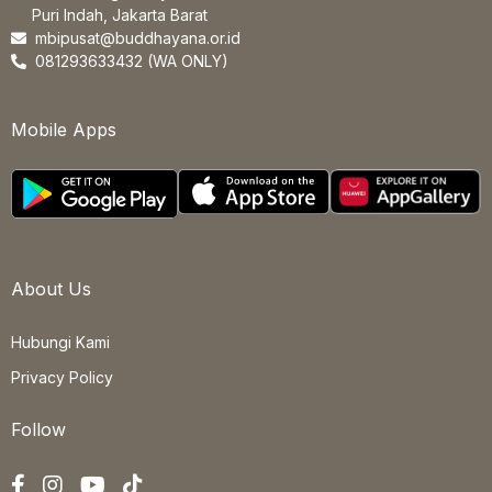
Puri Indah, Jakarta Barat
mbipusat@buddhayana.or.id
081293633432 (WA ONLY)
Mobile Apps
About Us
Hubungi Kami
Privacy Policy
Follow