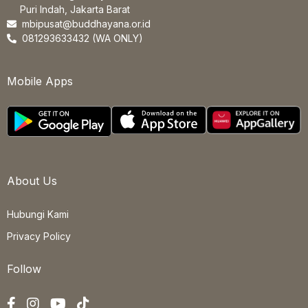
Puri Indah, Jakarta Barat
mbipusat@buddhayana.or.id
081293633432 (WA ONLY)
Mobile Apps
About Us
Hubungi Kami
Privacy Policy
Follow