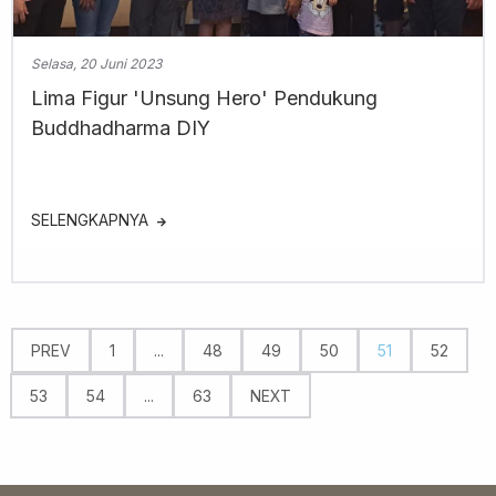
Selasa, 20 Juni 2023
Lima Figur 'Unsung Hero' Pendukung
Buddhadharma DIY
SELENGKAPNYA
PREV
1
...
48
49
50
51
52
53
54
...
63
NEXT