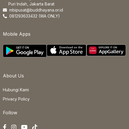
Puri Indah, Jakarta Barat
mbipusat@buddhayana.or.id
081293633432 (WA ONLY)
Mobile Apps
About Us
Hubungi Kami
Privacy Policy
Follow