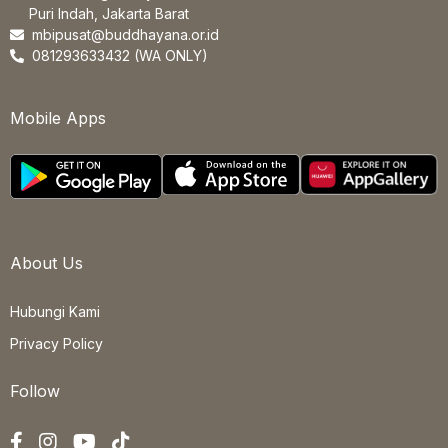
Puri Indah, Jakarta Barat
mbipusat@buddhayana.or.id
081293633432 (WA ONLY)
Mobile Apps
About Us
Hubungi Kami
Privacy Policy
Follow