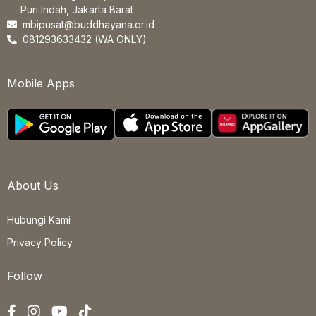
Puri Indah, Jakarta Barat
mbipusat@buddhayana.or.id
081293633432 (WA ONLY)
Mobile Apps
About Us
Hubungi Kami
Privacy Policy
Follow