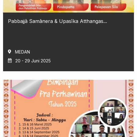
Pabbajjā Samānera & Upasīka Atthangas...
MEDAN
20 - 29 Juni 2025