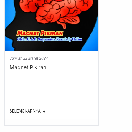
Jum'at, 22 Maret 2024
Magnet Pikiran
SELENGKAPNYA