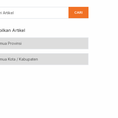
CARI
ilkan Artikel