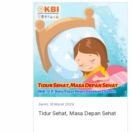
Senin, 18 Maret 2024
Tidur Sehat, Masa Depan Sehat