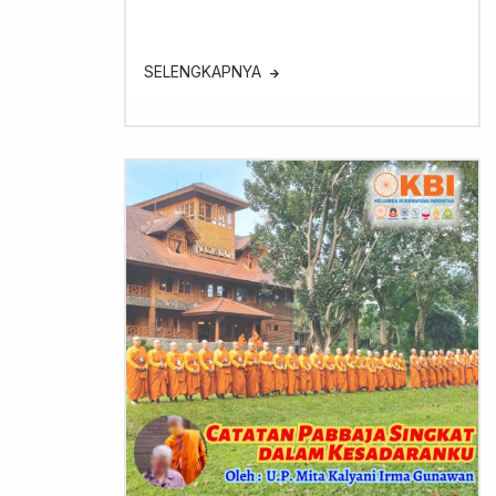
SELENGKAPNYA