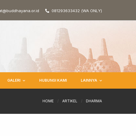
at@buddhayana.or.id
081293633432 (WA ONLY)
GALERI
HUBUNGI KAMI
LAINNYA
HOME
/
ARTIKEL
/
DHARMA