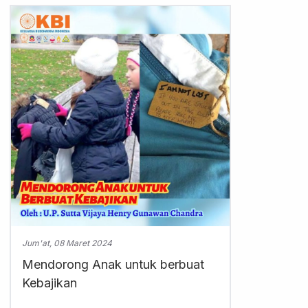
Jum'at, 08 Maret 2024
Mendorong Anak untuk berbuat
Kebajikan